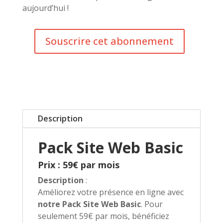
aujourd’hui !
Souscrire cet abonnement
quantité
de
PACK
Site
"BASIC"
Site
vitrine
Description
WordPress
Personnalisé
Pack Site Web Basic
Prix : 59€ par mois
Description
:
Améliorez votre présence en ligne avec
notre Pack Site Web Basic
. Pour
seulement 59€ par mois, bénéficiez